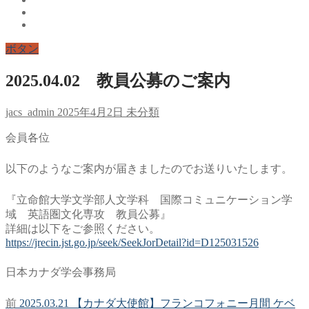
ボタン
2025.04.02 教員公募のご案内
jacs_admin
2025年4月2日
未分類
会員各位
以下のようなご案内が届きましたのでお送りいたします。
『立命館大学文学部人文学科 国際コミュニケーション学
域 英語圏文化専攻 教員公募』
詳細は以下をご参照ください。
https://jrecin.jst.go.jp/seek/SeekJorDetail?id=D125031526
日本カナダ学会事務局
前
前
2025.03.21 【カナダ大使館】フランコフォニー月間 ケベ
投