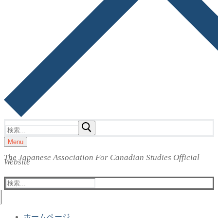
検
索:
Menu
The Japanese Association For Canadian Studies Official
Website
検
索:
ホームページ