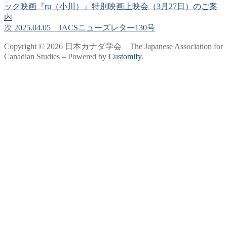
の
ック映画『ru（小川）』特別映画上映会（3月27日）のご案
稿
投
内
稿:
次
次
2025.04.05 JACSニューズレター130号
ナ
の
ビ
Copyright © 2026 日本カナダ学会 The Japanese Association for
投
Canadian Studies – Powered by
Customify
.
稿:
ゲ
ー
シ
ョ
ン