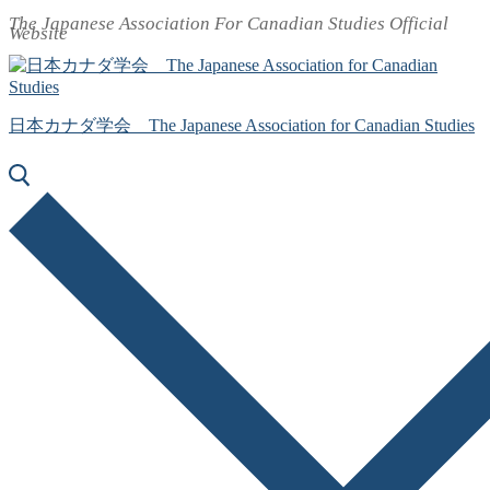
The Japanese Association For Canadian Studies Official
コ
メ
閉
Website
ン
ニ
じ
テ
ュ
る
ン
ー
ツ
日本カナダ学会 The Japanese Association for Canadian Studies
へ
ス
キ
ッ
プ