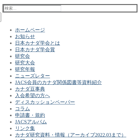
検
索:
ホームページ
お知らせ
日本カナダ学会とは
日本カナダ学会賞
研究会
研究大会
研究年報
ニューズレター
JACS会員のカナダ関係図書等資料紹介
カナダ豆事典
入会希望の方へ
ディスカッションペーパー
コラム
申請書・規約
JACSアルバム
リンク集
カナダ研究資料・情報（アーカイブ2022.03まで）