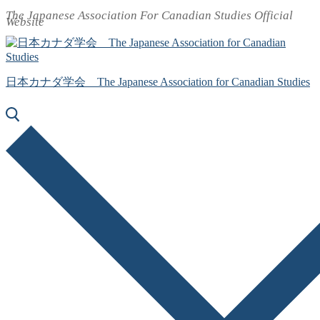
The Japanese Association For Canadian Studies Official
コ
メ
閉
Website
ン
ニ
じ
テ
ュ
る
ン
ー
ツ
日本カナダ学会 The Japanese Association for Canadian Studies
へ
ス
キ
ッ
プ