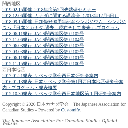
関西地区
2019.02.15開催_2018年度第5回先端研セミナー
2018.12.06開催_カナダに関する講演会（2018年12月6日）
2018.09.15開催_日加修好90周年記念シンポジウム シンポジ
ウム『日本とカナダ-過去、現在そして未来』-プログラム
2018.06.11発行_JACS関西地区便り105号
2017.11.06発行_JACS関西地区便り104号
2017.06.03発行_JACS関西地区便り103号
2017.03.03発行_JACS関西地区便り102号
2016.06.11発行_JACS関西地区便り101号
2015.11.15発行_JACS関西地区便り100号
西日本地区
2017.01.21発表_ケベック学会西日本研究会案内
2016.01.13発表_日本ケベック学会第1回西日本地区研究会案
内・プログラム・発表概要
2015.10.30発表_ケベック学会西日本地区第１回研究会案内
Copyright © 2026 日本カナダ学会 The Japanese Association for
Canadian Studies – Powered by
Customify
.
The Japanese Association For Canadian Studies Official
Website