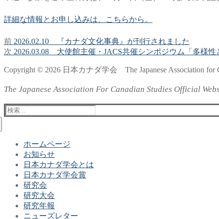
詳細な情報とお申し込みは、こちらから。
前
前
2026.02.10 『カナダ文化事典』が刊行されました
投
の
次
次
2026.03.08 大使館主催・JACS共催シンポジウム「
稿
投
の
Copyright © 2026 日本カナダ学会 The Japanese Association for Ca
稿:
投
ナ
稿:
ビ
The Japanese Association For Canadian Studies Official Webs
ゲ
検
索:
ー
シ
ホームページ
ョ
お知らせ
日本カナダ学会とは
ン
日本カナダ学会賞
研究会
研究大会
研究年報
ニューズレター