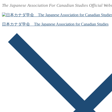
The Japanese Association For Canadian Studies Official Webs
コ
メ
閉
ン
ニ
じ
テ
ュ
る
ン
ー
日本カナダ学会 The Japanese Association for Canadian Studies
ツ
へ
ス
キ
ッ
プ