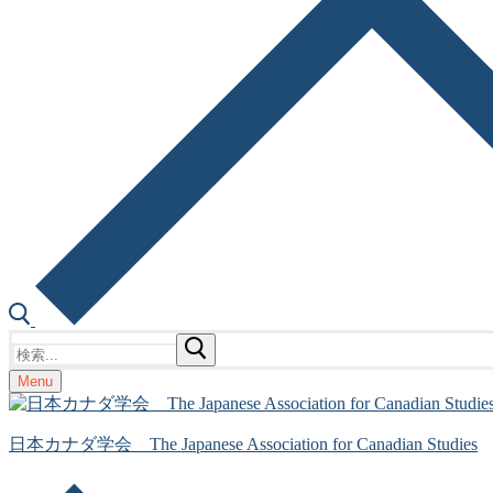
検
索:
Menu
日本カナダ学会 The Japanese Association for Canadian Studies