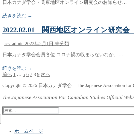
日本カナダ学会・関東地区オンライン研究会のお知らせ…
続きを読む →
2022.02.01 関西地区オンライン研究
jacs_admin
2022年2月1日
未分類
日本カナダ学会会員各位 コロナ禍の収まらないなか、…
続きを読む →
前へ
1
…
5
6
7
8
9
次へ
投
稿
Copyright © 2026 日本カナダ学会 The Japanese Association for Ca
の
The Japanese Association For Canadian Studies Official Webs
ペ
検
ー
索:
ジ
ホームページ
送