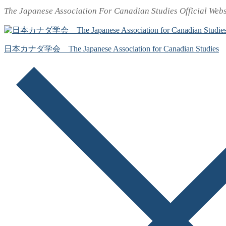
The Japanese Association For Canadian Studies Official Webs
コ
メ
閉
ン
ニ
じ
テ
ュ
る
ン
ー
日本カナダ学会 The Japanese Association for Canadian Studies
ツ
へ
ス
キ
ッ
プ