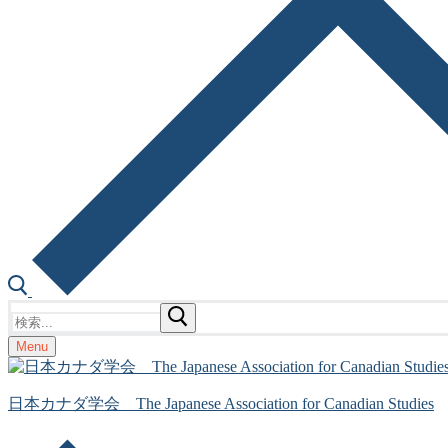
検
索:
Menu
日本カナダ学会 The Japanese Association for Canadian Studies